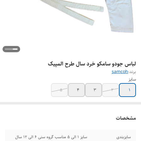
لباس جودو سامکو خرد سال طرح المپیک
برند:
samcoh
سایز
5
4
3
2
1
مشخصات
سایزبندی
سایز 1 الی 5 مناسب گروه سنی 6 الی 12 سال