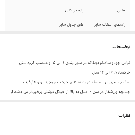
جنس
پارچه و کتان
راهنمای انتخاب سایز
طبق جدول سایز
توضیحات
لباس جودو سامکو بچگانه در سایز بندی 1 الی 5 و مناسب گروه سنی
خردسالان 6 الی 12 سال
مناسب تمرین و مسابقه در رشته های جودو و جوجیتسو و هاپکیدو
چنانچه ورزشکار در سن 10 سال به بالا از هیکل درشتی برخوردار می باشد از
سایز های بالاتر یعنی اسمال و مدیوم سفارش دهید
دیگر سایزها S , M , L , XL , XXL در سایت نیما اسپرت موجود می باشد .
نظرات