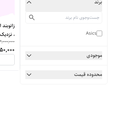
برند
زانوبند 
Asics
، نزدیک
3,000,000
50,000
موجودی
محدوده قیمت