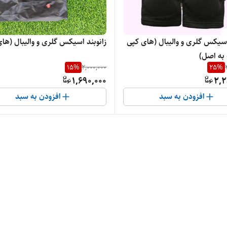
اسیکس گلری و والیبال (های کپی
زانوبند اسیکس گلری و والیبال (ها
 به اصل)
15
%
2,000,000
25
%
1,690,000
2,2
افزودن به سبد
افزودن به سبد