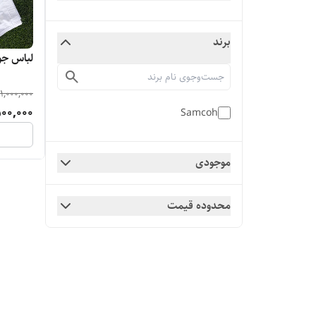
برند
لباس جودو
11,000,000
00,000
Samcoh
موجودی
محدوده قیمت